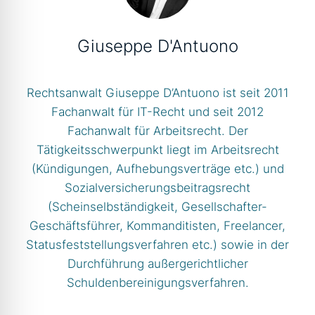
Giuseppe D'Antuono
Rechtsanwalt Giuseppe D’Antuono ist seit 2011
Fachanwalt für IT-Recht und seit 2012
Fachanwalt für Arbeitsrecht. Der
Tätigkeitsschwerpunkt liegt im Arbeitsrecht
(Kündigungen, Aufhebungsverträge etc.) und
Sozialversicherungsbeitragsrecht
(Scheinselbständigkeit, Gesellschafter-
Geschäftsführer, Kommanditisten, Freelancer,
Statusfeststellungsverfahren etc.) sowie in der
Durchführung außergerichtlicher
Schuldenbereinigungsverfahren.