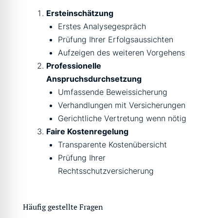
Ersteinschätzung
Erstes Analysegespräch
Prüfung Ihrer Erfolgsaussichten
Aufzeigen des weiteren Vorgehens
Professionelle
Anspruchsdurchsetzung
Umfassende Beweissicherung
Verhandlungen mit Versicherungen
Gerichtliche Vertretung wenn nötig
Faire Kostenregelung
Transparente Kostenübersicht
Prüfung Ihrer
Rechtsschutzversicherung
Häufig gestellte Fragen