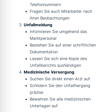
Telefonnummern
Fragen Sie auch Mitarbeiter nach
ihren Beobachtungen
Unfallmeldung
Informieren Sie umgehend das
Marktpersonal
Bestehen Sie auf einer schriftlichen
Dokumentation
Lassen Sie sich eine Kopie des
Unfallberichts aushändigen
Medizinische Versorgung
Suchen Sie direkt einen Arzt auf
Schildern Sie den Unfallhergang
präzise
Bewahren Sie alle medizinischen
Unterlagen auf