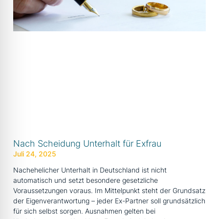
Nach Scheidung Unterhalt für Exfrau
Juli 24, 2025
Nachehelicher Unterhalt in Deutschland ist nicht
automatisch und setzt besondere gesetzliche
Voraussetzungen voraus. Im Mittelpunkt steht der Grundsatz
der Eigenverantwortung – jeder Ex-Partner soll grundsätzlich
für sich selbst sorgen. Ausnahmen gelten bei