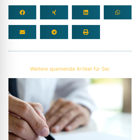
Weitere spannende Artikel für Sie: