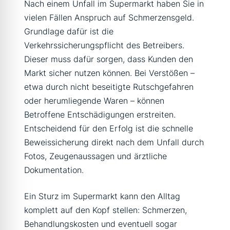
Nach einem Unfall im Supermarkt haben Sie in
vielen Fällen Anspruch auf Schmerzensgeld.
Grundlage dafür ist die
Verkehrssicherungspflicht des Betreibers.
Dieser muss dafür sorgen, dass Kunden den
Markt sicher nutzen können. Bei Verstößen –
etwa durch nicht beseitigte Rutschgefahren
oder herumliegende Waren – können
Betroffene Entschädigungen erstreiten.
Entscheidend für den Erfolg ist die schnelle
Beweissicherung direkt nach dem Unfall durch
Fotos, Zeugenaussagen und ärztliche
Dokumentation.
Ein Sturz im Supermarkt kann den Alltag
komplett auf den Kopf stellen: Schmerzen,
Behandlungskosten und eventuell sogar