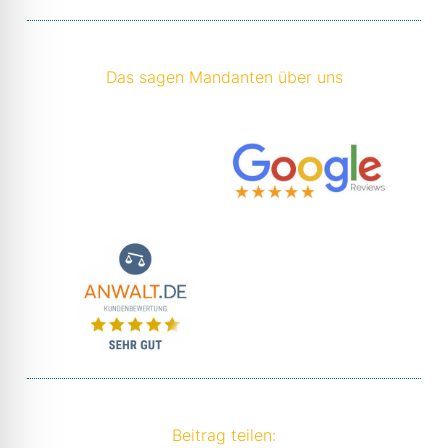
Das sagen Mandanten über uns
Beitrag teilen: