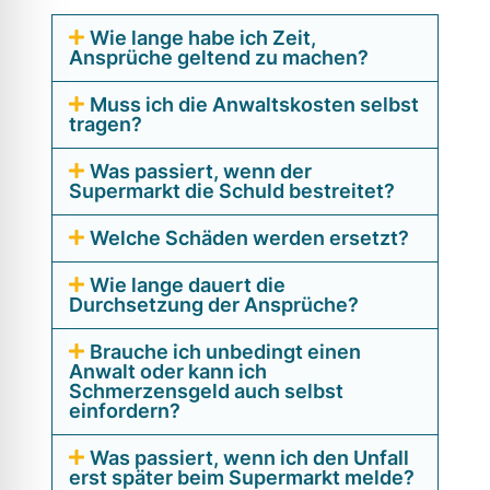
Wie lange habe ich Zeit,
Ansprüche geltend zu machen?
Muss ich die Anwaltskosten selbst
tragen?
Was passiert, wenn der
Supermarkt die Schuld bestreitet?
Welche Schäden werden ersetzt?
Wie lange dauert die
Durchsetzung der Ansprüche?
Brauche ich unbedingt einen
Anwalt oder kann ich
Schmerzensgeld auch selbst
einfordern?
Was passiert, wenn ich den Unfall
erst später beim Supermarkt melde?