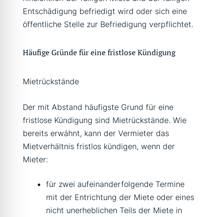
Entschädigung befriedigt wird oder sich eine
öffentliche Stelle zur Befriedigung verpflichtet.
Häufige Gründe für eine fristlose Kündigung
Mietrückstände
Der mit Abstand häufigste Grund für eine
fristlose Kündigung sind Mietrückstände. Wie
bereits erwähnt, kann der Vermieter das
Mietverhältnis fristlos kündigen, wenn der
Mieter:
für zwei aufeinanderfolgende Termine
mit der Entrichtung der Miete oder eines
nicht unerheblichen Teils der Miete in