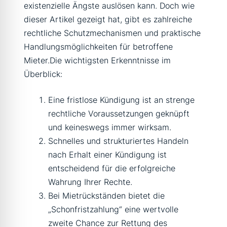
existenzielle Ängste auslösen kann. Doch wie
dieser Artikel gezeigt hat, gibt es zahlreiche
rechtliche Schutzmechanismen und praktische
Handlungsmöglichkeiten für betroffene
Mieter.Die wichtigsten Erkenntnisse im
Überblick:
Eine fristlose Kündigung ist an strenge
rechtliche Voraussetzungen geknüpft
und keineswegs immer wirksam.
Schnelles und strukturiertes Handeln
nach Erhalt einer Kündigung ist
entscheidend für die erfolgreiche
Wahrung Ihrer Rechte.
Bei Mietrückständen bietet die
„Schonfristzahlung“ eine wertvolle
zweite Chance zur Rettung des