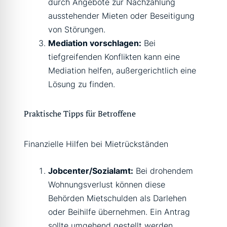
durch Angebote zur Nachzahlung
ausstehender Mieten oder Beseitigung
von Störungen.
Mediation vorschlagen:
Bei
tiefgreifenden Konflikten kann eine
Mediation helfen, außergerichtlich eine
Lösung zu finden.
Praktische Tipps für Betroffene
Finanzielle Hilfen bei Mietrückständen
Jobcenter/Sozialamt:
Bei drohendem
Wohnungsverlust können diese
Behörden Mietschulden als Darlehen
oder Beihilfe übernehmen. Ein Antrag
sollte umgehend gestellt werden.