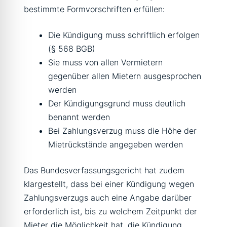
bestimmte Formvorschriften erfüllen:
Die Kündigung muss schriftlich erfolgen
(§ 568 BGB)
Sie muss von allen Vermietern
gegenüber allen Mietern ausgesprochen
werden
Der Kündigungsgrund muss deutlich
benannt werden
Bei Zahlungsverzug muss die Höhe der
Mietrückstände angegeben werden
Das Bundesverfassungsgericht hat zudem
klargestellt, dass bei einer Kündigung wegen
Zahlungsverzugs auch eine Angabe darüber
erforderlich ist, bis zu welchem Zeitpunkt der
Mieter die Möglichkeit hat, die Kündigung