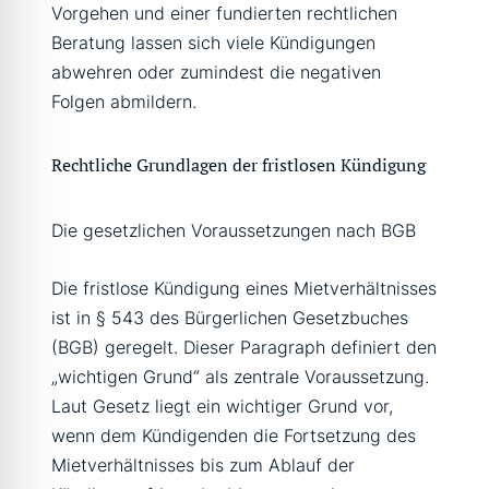
Vorgehen und einer fundierten rechtlichen
Beratung lassen sich viele Kündigungen
abwehren oder zumindest die negativen
Folgen abmildern.
Rechtliche Grundlagen der fristlosen Kündigung
Die gesetzlichen Voraussetzungen nach BGB
Die fristlose Kündigung eines Mietverhältnisses
ist in § 543 des Bürgerlichen Gesetzbuches
(BGB) geregelt. Dieser Paragraph definiert den
„wichtigen Grund“ als zentrale Voraussetzung.
Laut Gesetz liegt ein wichtiger Grund vor,
wenn dem Kündigenden die Fortsetzung des
Mietverhältnisses bis zum Ablauf der