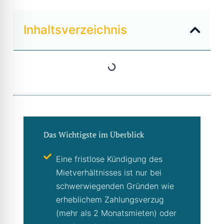
Inhaltsverzeichnis
Das Wichtigste im Überblick
Eine fristlose Kündigung des
Mietverhältnisses ist nur bei
schwerwiegenden Gründen wie
erheblichem Zahlungsverzug
(mehr als 2 Monatsmieten) oder