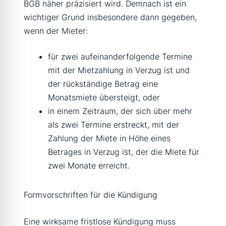
BGB näher präzisiert wird. Demnach ist ein
wichtiger Grund insbesondere dann gegeben,
wenn der Mieter:
für zwei aufeinanderfolgende Termine
mit der Mietzahlung in Verzug ist und
der rückständige Betrag eine
Monatsmiete übersteigt, oder
in einem Zeitraum, der sich über mehr
als zwei Termine erstreckt, mit der
Zahlung der Miete in Höhe eines
Betrages in Verzug ist, der die Miete für
zwei Monate erreicht.
Formvorschriften für die Kündigung
Eine wirksame fristlose Kündigung muss