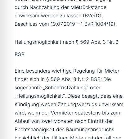
durch Nachzahlung der Mietrückstände
unwirksam werden zu lassen (BVerfG,
Beschluss vom 19.07.2019 – 1 BvR 1004/19).
Heilungsmöglichkeit nach § 569 Abs. 3 Nr. 2
BGB
Eine besonders wichtige Regelung für Mieter
findet sich in § 569 Abs. 3 Nr. 2 BGB: Die
sogenannte „Schonfristzahlung“ oder
„Heilungsmöglichkeit“. Diese besagt, dass eine
Kündigung wegen Zahlungsverzugs unwirksam
wird, wenn der Vermieter spätestens bis zum
Ablauf von zwei Monaten nach Eintritt der
Rechtshängigkeit des Räumungsanspruchs
hinsichtlich der fälligen Miete und der fälligen