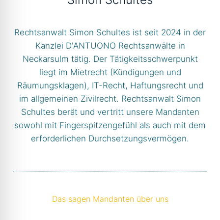
Rechtsanwalt Simon Schultes ist seit 2024 in der
Kanzlei D'ANTUONO Rechtsanwälte in
Neckarsulm tätig. Der Tätigkeitsschwerpunkt
liegt im Mietrecht (Kündigungen und
Räumungsklagen), IT-Recht, Haftungsrecht und
im allgemeinen Zivilrecht. Rechtsanwalt Simon
Schultes berät und vertritt unsere Mandanten
sowohl mit Fingerspitzengefühl als auch mit dem
erforderlichen Durchsetzungsvermögen.
Das sagen Mandanten über uns