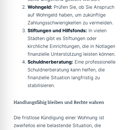
Wohngeld:
Prüfen Sie, ob Sie Anspruch
auf Wohngeld haben, um zukünftige
Zahlungsschwierigkeiten zu vermeiden.
Stiftungen und Hilfsfonds:
In vielen
Städten gibt es Stiftungen oder
kirchliche Einrichtungen, die in Notlagen
finanzielle Unterstützung leisten können.
Schuldnerberatung:
Eine professionelle
Schuldnerberatung kann helfen, die
finanzielle Situation langfristig zu
stabilisieren.
Handlungsfähig bleiben und Rechte wahren
Die fristlose Kündigung einer Wohnung ist
zweifellos eine belastende Situation, die