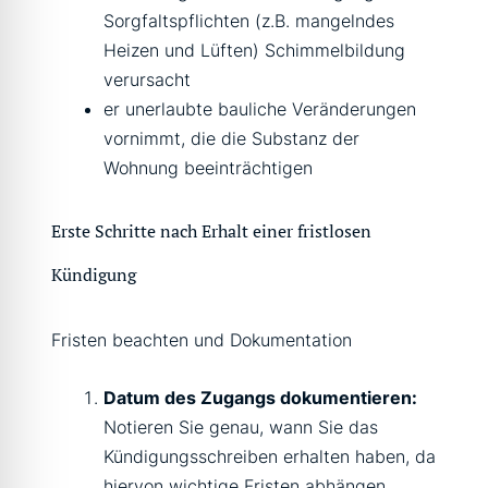
Sorgfaltspflichten (z.B. mangelndes
Heizen und Lüften) Schimmelbildung
verursacht
er unerlaubte bauliche Veränderungen
vornimmt, die die Substanz der
Wohnung beeinträchtigen
Erste Schritte nach Erhalt einer fristlosen
Kündigung
Fristen beachten und Dokumentation
Datum des Zugangs dokumentieren:
Notieren Sie genau, wann Sie das
Kündigungsschreiben erhalten haben, da
hiervon wichtige Fristen abhängen.