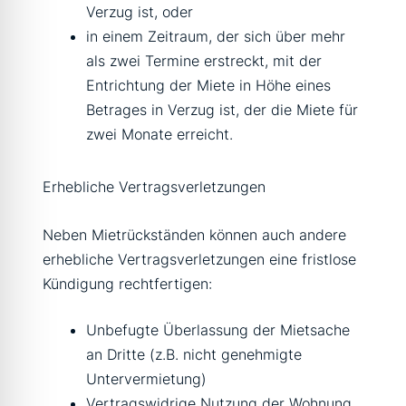
Verzug ist, oder
in einem Zeitraum, der sich über mehr
als zwei Termine erstreckt, mit der
Entrichtung der Miete in Höhe eines
Betrages in Verzug ist, der die Miete für
zwei Monate erreicht.
Erhebliche Vertragsverletzungen
Neben Mietrückständen können auch andere
erhebliche Vertragsverletzungen eine fristlose
Kündigung rechtfertigen:
Unbefugte Überlassung der Mietsache
an Dritte (z.B. nicht genehmigte
Untervermietung)
Vertragswidrige Nutzung der Wohnung