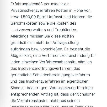
Erfahrungsgemäß verursacht ein
ete
Her
e 
me
Privatinsolvenzverfahren Kosten in Höhe von
nte 
rn 
Ber
n 
Ber
Re
atu
ver
etwa 1.500,00 Euro. Umfasst sind hiervon die
atu
cht
ng! 
stä
Gerichtskosten sowie die Kosten des
ng 
san
Seh
ndli
Insolvenzverwalters und Treuhänders.
und 
walt 
r zu 
ch, 
Allerdings müssen Sie diese Kosten
Ab
Giu
em
kan
grundsätzlich nicht bei Antragstellung
wic
sep
pfe
n 
aufbringen bzw. vorschießen. Es besteht die
klu
pe 
hle
ich 
Möglichkeit, eine Verfahrenskostenstundung für
ng. 
D'A
n!Vi
nur 
jeden einzelnen Verfahrensabschnitt, nämlich
Bei 
ntu
ele
em
Her
ono 
n 
pfe
das Insolvenzeröffnungsverfahren, das
rn 
und 
lieb
hle
gerichtliche Schuldenbereinigungsverfahren
Her
kan
en 
n
und das Insolvenzverfahren im eigentlichen
r 
n 
Da
Sinne zu beantragen. Voraussetzung für einen
D'A
ihn 
nk!
entsprechenden Antrag ist, dass der Schuldner
ntu
une
die Verfahrenskosten nicht aus seinem
ono 
ing